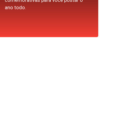
comemorativas para você postar o
ano todo.