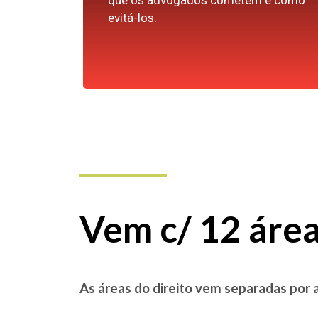
que os advogados cometem e como
evitá-los.
Vem c/ 12 área
As áreas do direito vem separadas por at