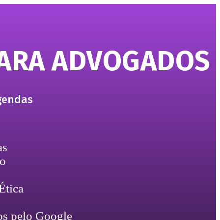
PARA ADVOGADOS
egendas
as
do
Ética
os pelo Google